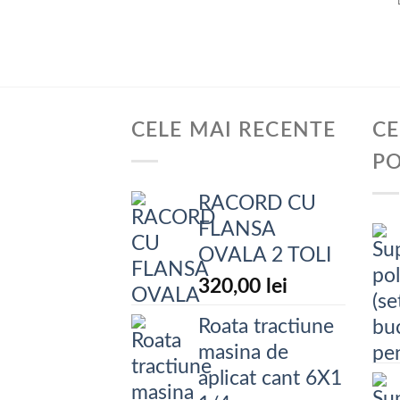
CELE MAI RECENTE
CE
P
RACORD CU
FLANSA
OVALA 2 TOLI
320,00
lei
Roata tractiune
masina de
aplicat cant 6X1