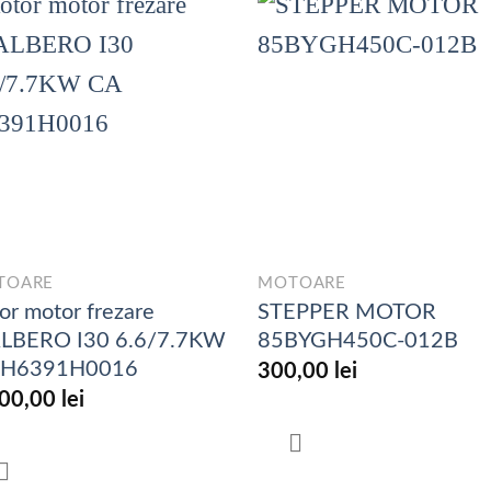
TOARE
MOTOARE
or motor frezare
STEPPER MOTOR
ALBERO I30 6.6/7.7KW
85BYGH450C-012B
 H6391H0016
300,00
lei
000,00
lei