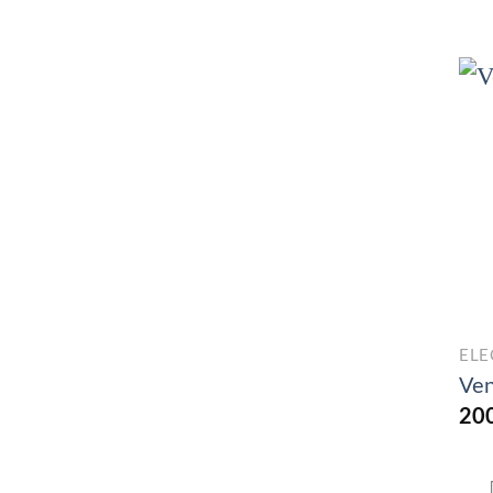
ELE
Ven
20