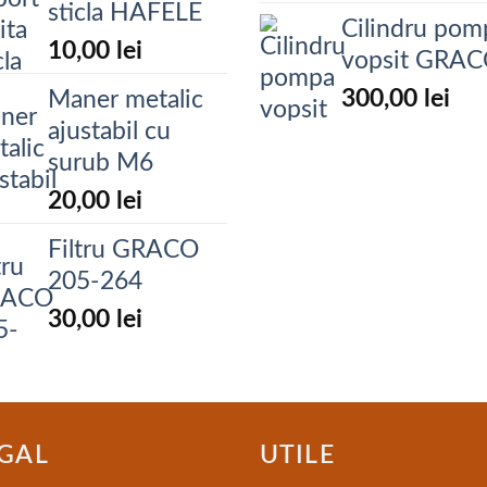
sticla HAFELE
Cilindru pom
10,00
lei
vopsit GRA
300,00
lei
Maner metalic
ajustabil cu
surub M6
20,00
lei
Filtru GRACO
205-264
30,00
lei
GAL
UTILE