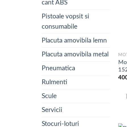
cant ABS
Pistoale vopsit si
consumabile
Placuta amovibila lemn
Placuta amovibila metal
MO
Mot
Pneumatica
15
40
Rulmenti
Scule
Servicii
Stocuri-loturi