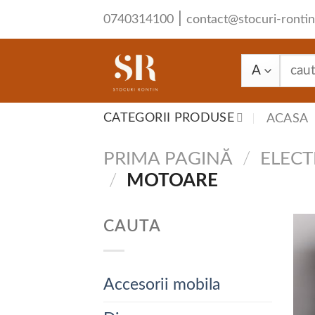
Skip
|
0740314100
contact@stocuri-rontin
to
content
Caută
după:
CATEGORII PRODUSE
ACASA
PRIMA PAGINĂ
/
ELECT
/
MOTOARE
CAUTA
Accesorii mobila