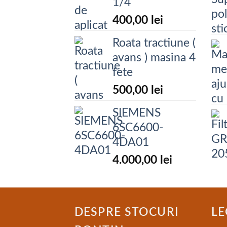
1/4
400,00
lei
Roata tractiune (
avans ) masina 4
fete
500,00
lei
SIEMENS
6SC6600-
4DA01
4.000,00
lei
DESPRE STOCURI
LE