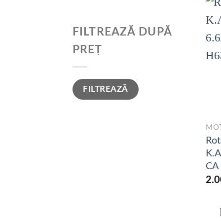
FILTREAZĂ DUPĂ
PREȚ
Preț
Preț
FILTREAZĂ
minim
maxim
MO
Rot
K.
CA
2.