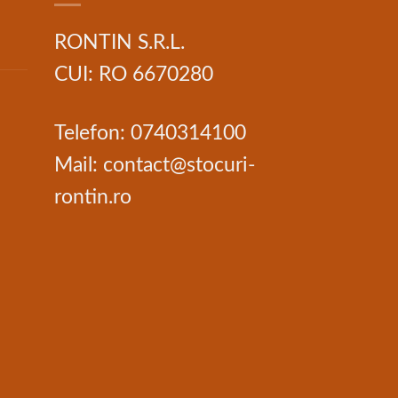
RONTIN S.R.L.
CUI: RO 6670280
Telefon: 0740314100
Mail: contact@stocuri-
rontin.ro