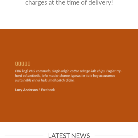
charges at the time of delivery!
PBR kogi VHS commodo, single-origin coffee selvage kale chips. Fugiat try-
hard ad aesthetic, tofu master cleanse typewriter tote bag accusamus
sustainable ennui hella small batch cliche.
Lucy Anderson
/
Facebook
LATEST NEWS