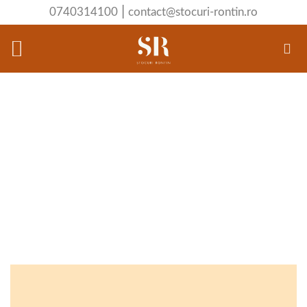
Skip
|
0740314100
contact@stocuri-rontin.ro
to
content