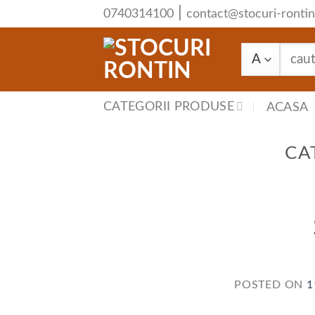
Skip
|
0740314100
contact@stocuri-rontin
to
Caută
content
după:
CATEGORII PRODUSE
ACASA
CA
POSTED ON
1