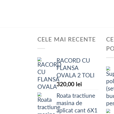
CELE MAI RECENTE
CE
P
RACORD CU
FLANSA
OVALA 2 TOLI
320,00
lei
Roata tractiune
masina de
aplicat cant 6X1