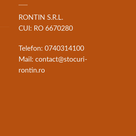
RONTIN S.R.L.
CUI: RO 6670280
Telefon: 0740314100
Mail: contact@stocuri-
rontin.ro