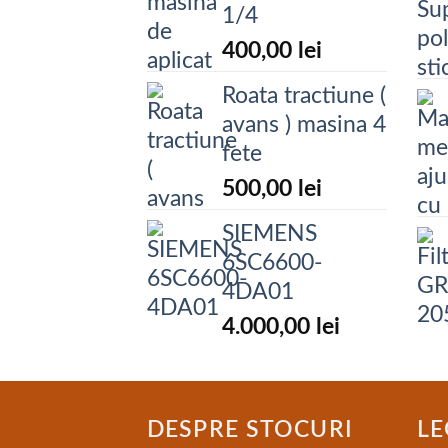
1/4
400,00
lei
Roata tractiune (
avans ) masina 4
fete
500,00
lei
SIEMENS
6SC6600-
4DA01
4.000,00
lei
DESPRE STOCURI
LE