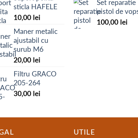
Set reparatie
sticla HAFELE
pistol de vops
10,00
lei
100,00
lei
Maner metalic
ajustabil cu
surub M6
20,00
lei
Filtru GRACO
205-264
30,00
lei
GAL
UTILE