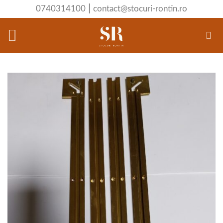
Skip
|
0740314100
contact@stocuri-rontin.ro
to
content