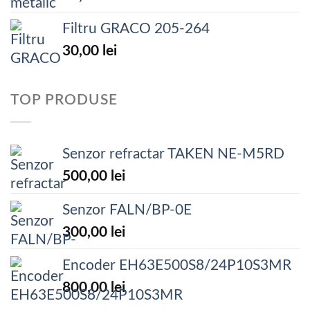
Filtru GRACO 205-264
30,00
lei
TOP PRODUSE
Senzor refractar TAKEN NE-M5RD
500,00
lei
Senzor FALN/BP-0E
300,00
lei
Encoder EH63E500S8/24P10S3MR
800,00
lei