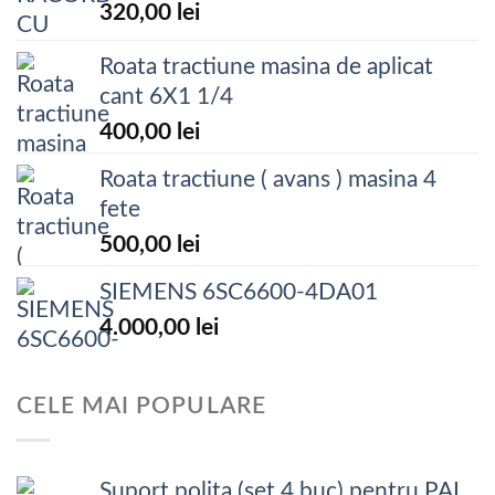
320,00
lei
Roata tractiune masina de aplicat
cant 6X1 1/4
400,00
lei
Roata tractiune ( avans ) masina 4
fete
500,00
lei
SIEMENS 6SC6600-4DA01
4.000,00
lei
CELE MAI POPULARE
Suport polita (set 4 buc) pentru PAL