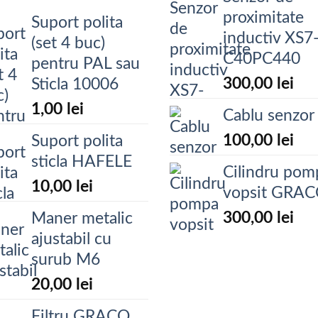
proximitate
Suport polita
inductiv XS7
(set 4 buc)
C40PC440
pentru PAL sau
300,00
lei
Sticla 10006
1,00
lei
Cablu senzor
100,00
lei
Suport polita
sticla HAFELE
Cilindru pom
10,00
lei
vopsit GRA
300,00
lei
Maner metalic
ajustabil cu
surub M6
20,00
lei
Filtru GRACO