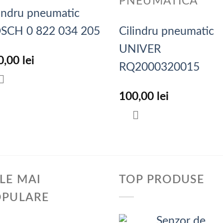
PNEUMATICA
lindru pneumatic
SCH 0 822 034 205
Cilindru pneumatic
UNIVER
0,00
lei
RQ2000320015
100,00
lei
LE MAI
TOP PRODUSE
OPULARE
Senzor de