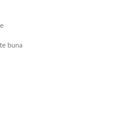
le
te buna