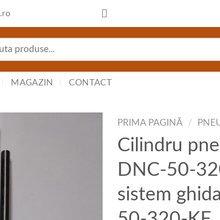
.ro
tă
:
MAGAZIN
CONTACT
PRIMA PAGINĂ
/
PNE
Cilindru pn
DNC-50-32
sistem ghi
50-320-KF