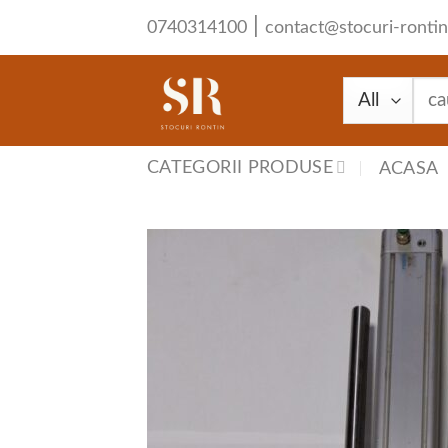
Skip
|
0740314100
contact@stocuri-rontin
to
content
Cau
după
CATEGORII PRODUSE
ACASA