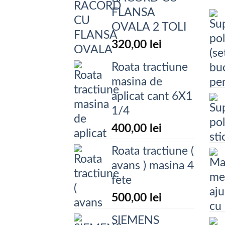
FLANSA
OVALA 2 TOLI
320,00
lei
Roata tractiune
masina de
aplicat cant 6X1
1/4
400,00
lei
Roata tractiune (
avans ) masina 4
fete
500,00
lei
SIEMENS