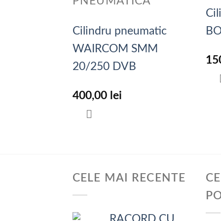
PNEUMATICA
Ci
Cilindru pneumatic
BO
WAIRCOM SMM
15
20/250 DVB
400,00
lei
CELE MAI RECENTE
CE
P
RACORD CU