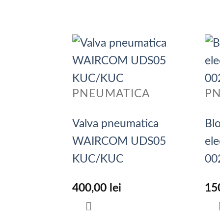
PNEUMATICA
P
Valva pneumatica
Bl
WAIRCOM UDS05
el
KUC/KUC
00
400,00
lei
15