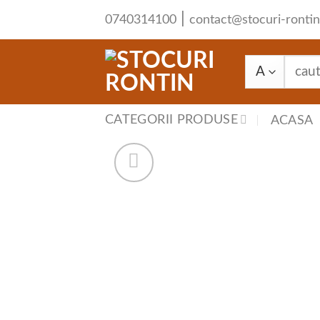
Skip
|
0740314100
contact@stocuri-rontin
to
content
Caută
după:
CATEGORII PRODUSE
ACASA