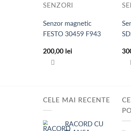
SENZORI
SE
Senzor magnetic
Sen
FESTO 30459 F943
SD
200,00
lei
30
CELE MAI RECENTE
CE
P
RACORD CU