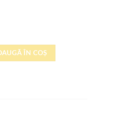
 fire , mama+tata , M12
DAUGĂ ÎN COȘ