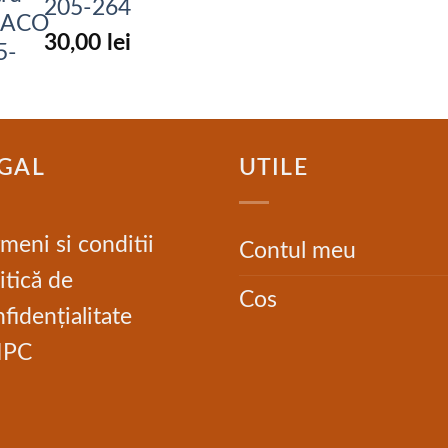
205-264
30,00
lei
GAL
UTILE
meni si conditii
Contul meu
itică de
Cos
fidențialitate
NPC