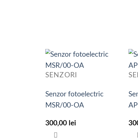
SENZORI
SE
Senzor fotoelectric
Se
MSR/00-OA
AP
300,00
lei
30