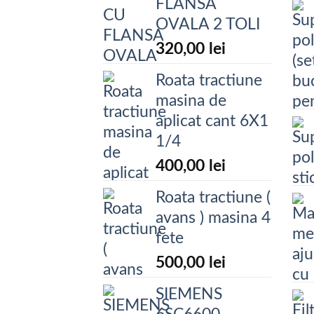
FLANSA
OVALA 2 TOLI
320,00
lei
Roata tractiune
masina de
aplicat cant 6X1
1/4
400,00
lei
Roata tractiune (
avans ) masina 4
fete
500,00
lei
SIEMENS