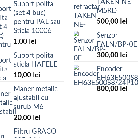
TAKEN NE-
Suport polita
M5RD
(set 4 buc)
500,00
lei
pentru PAL sau
Sticla 10006
Senzor
1,00
lei
FALN/BP-0E
300,00
lei
Suport polita
sticla HAFELE
Encoder
10,00
lei
EH63E500S8/24P10S3
800,00
lei
Maner metalic
ajustabil cu
surub M6
20,00
lei
Filtru GRACO