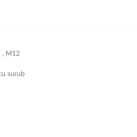
a , M12
cu surub