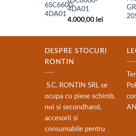
6SC6600-
4DA01
4.000,00
lei
DESPRE STOCURI
LE
RONTIN
Ter
S.C. RONTIN SRL se
Pol
ocupa cu piese schimb,
con
noi si secondhand,
A
accesorii si
consumabile pentru