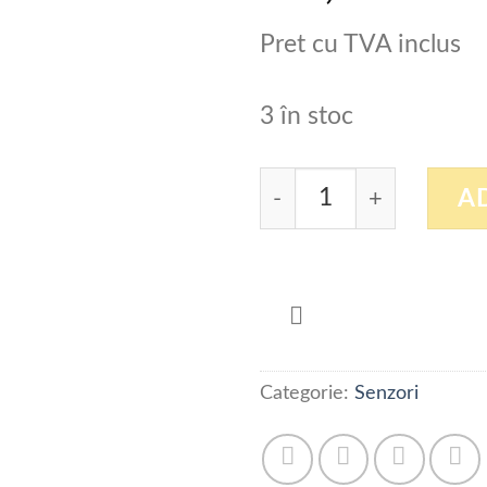
Pret cu TVA inclus
3 în stoc
Cantitate Cupla cablu 8
A
Categorie:
Senzori