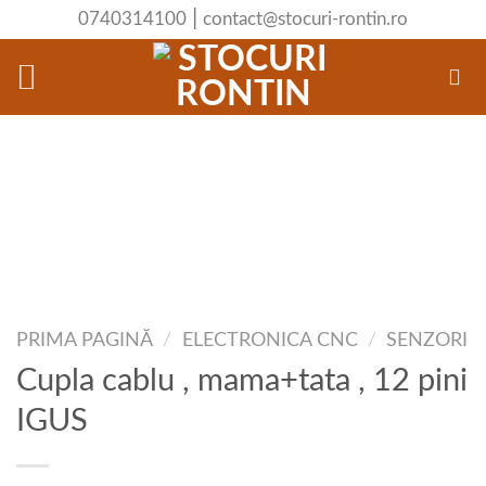
Skip
|
0740314100
contact@stocuri-rontin.ro
to
content
PRIMA PAGINĂ
/
ELECTRONICA CNC
/
SENZORI
Cupla cablu , mama+tata , 12 pini
IGUS