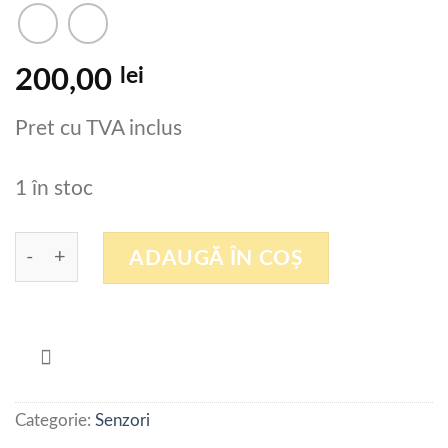
lei
200,00
Pret cu TVA inclus
1 în stoc
Cantitate Cupla cablu , mama+tata , 12 pini IGUS
ADAUGĂ ÎN COȘ
Categorie:
Senzori