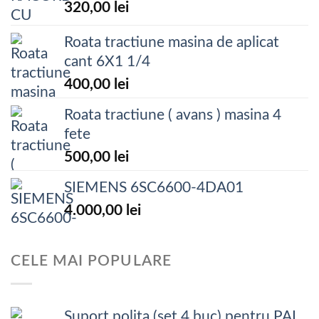
320,00
lei
Roata tractiune masina de aplicat
cant 6X1 1/4
400,00
lei
Roata tractiune ( avans ) masina 4
fete
500,00
lei
SIEMENS 6SC6600-4DA01
4.000,00
lei
CELE MAI POPULARE
Suport polita (set 4 buc) pentru PAL