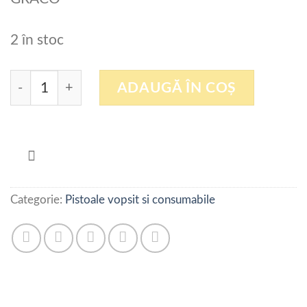
2 în stoc
Cantitate Filtru sita pistol vopsit GRACO
ADAUGĂ ÎN COȘ
Categorie:
Pistoale vopsit si consumabile