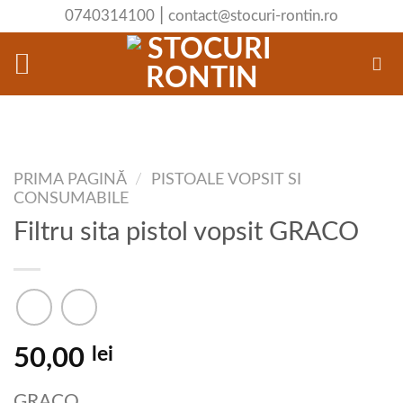
Skip
|
0740314100
contact@stocuri-rontin.ro
to
content
PRIMA PAGINĂ
/
PISTOALE VOPSIT SI
CONSUMABILE
Filtru sita pistol vopsit GRACO
lei
50,00
GRACO