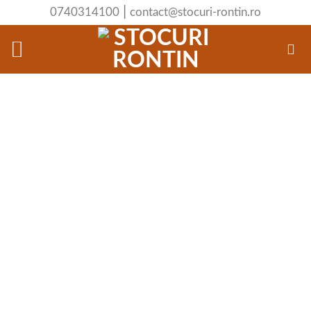
Skip
|
0740314100
contact@stocuri-rontin.ro
to
content