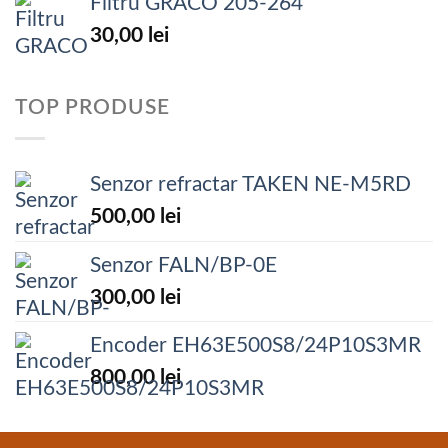
Filtru GRACO 205-264
30,00
lei
TOP PRODUSE
Senzor refractar TAKEN NE-M5RD
500,00
lei
Senzor FALN/BP-0E
300,00
lei
Encoder EH63E500S8/24P10S3MR
800,00
lei