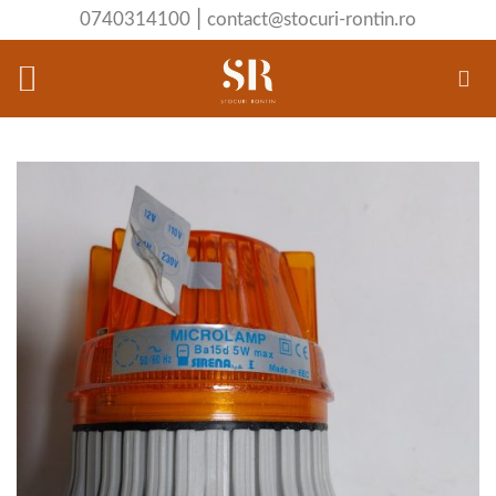
Skip
|
0740314100
contact@stocuri-rontin.ro
to
content