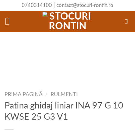
Skip
|
0740314100
contact@stocuri-rontin.ro
to
content
PRIMA PAGINĂ
/
RULMENTI
Patina ghidaj liniar INA 97 G 10
KWSE 25 G3 V1