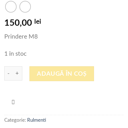
lei
150,00
Prindere M8
1 în stoc
Cantitate Patina ghidaj liniar INA 97 G 10 KWSE 
ADAUGĂ ÎN COȘ
Categorie:
Rulmenti