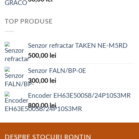
TOP PRODUSE
Senzor refractar TAKEN NE-M5RD
500,00
lei
Senzor FALN/BP-0E
300,00
lei
Encoder EH63E500S8/24P10S3MR
800,00
lei
DESPRE STOCURI RONTIN