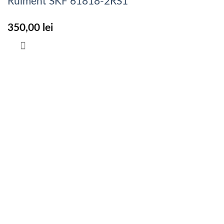
Rulment SKF 61818-2RS1
350,00
lei