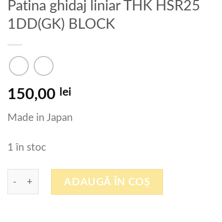
Patina ghidaj liniar THK HSR25
1DD(GK) BLOCK
lei
150,00
Made in Japan
1 în stoc
Cantitate Patina ghidaj liniar THK HSR25 1DD(G
ADAUGĂ ÎN COȘ