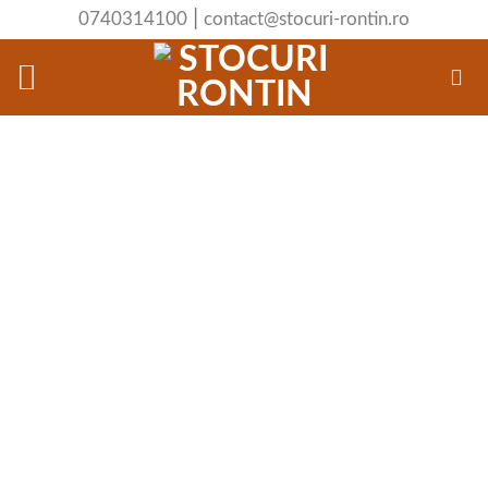
Skip
|
0740314100
contact@stocuri-rontin.ro
to
content