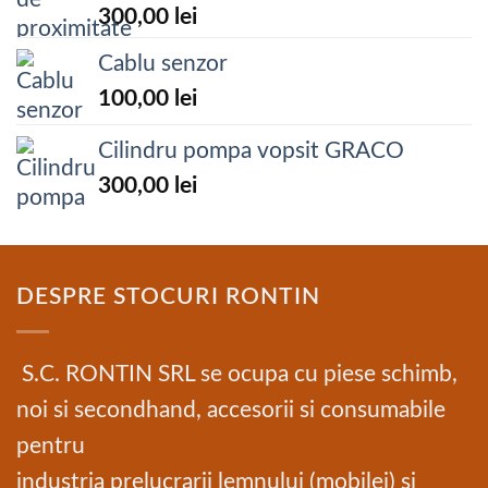
300,00
lei
Cablu senzor
100,00
lei
Cilindru pompa vopsit GRACO
300,00
lei
DESPRE STOCURI RONTIN
S.C. RONTIN SRL se ocupa cu piese schimb,
noi si secondhand, accesorii si consumabile
pentru
industria prelucrarii lemnului (mobilei) si