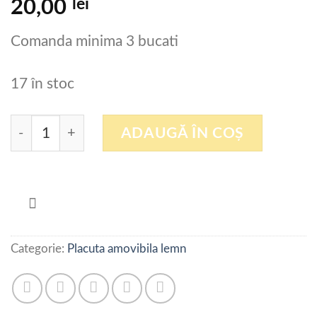
lei
20,00
Comanda minima 3 bucati
17 în stoc
Cantitate Placuta amovibila 4H13-SX 45
ADAUGĂ ÎN COȘ
Categorie:
Placuta amovibila lemn