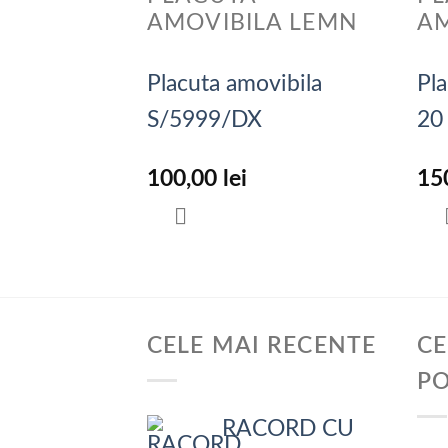
AMOVIBILA LEMN
AM
Placuta amovibila
Pla
S/5999/DX
20 
100,00
lei
15
CELE MAI RECENTE
CE
P
RACORD CU