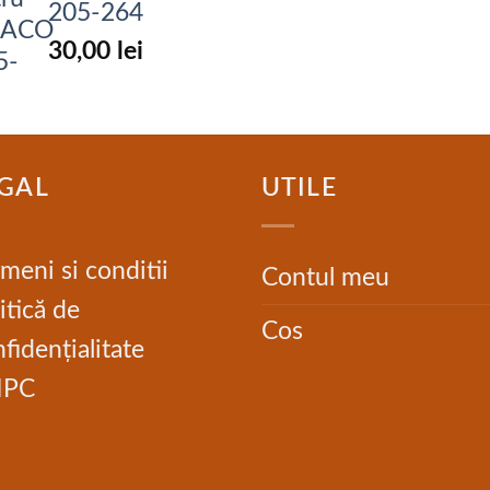
205-264
30,00
lei
GAL
UTILE
meni si conditii
Contul meu
itică de
Cos
fidențialitate
NPC