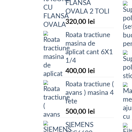
FLANSA
OVALA 2 TOLI
320,00
lei
Roata tractiune
masina de
aplicat cant 6X1
1/4
400,00
lei
Roata tractiune (
avans ) masina 4
fete
500,00
lei
SIEMENS