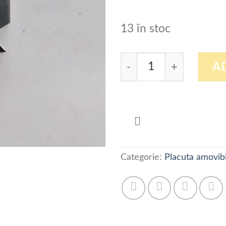
13 în stoc
Cantitate Placuta amov
A
Categorie:
Placuta amovib