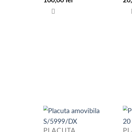
100,00
lei
20
PLACUTA
P