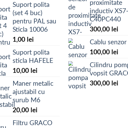
proximitate
Suport polita
inductiv XS7
(set 4 buc)
C40PC440
pentru PAL sau
300,00
lei
Sticla 10006
1,00
lei
Cablu senzor
100,00
lei
Suport polita
sticla HAFELE
Cilindru pom
10,00
lei
vopsit GRA
300,00
lei
Maner metalic
ajustabil cu
surub M6
20,00
lei
Filtru GRACO