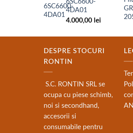
6SC6600-
4DA01
4.000,00
lei
DESPRE STOCURI
LE
RONTIN
Ter
S.C. RONTIN SRL se
Pol
ocupa cu piese schimb,
con
noi si secondhand,
A
accesorii si
consumabile pentru