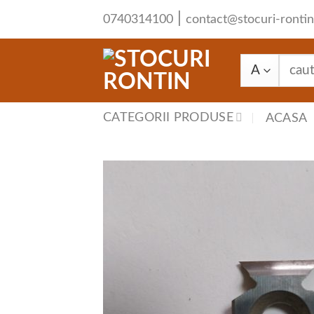
Skip
|
0740314100
contact@stocuri-rontin
to
content
Caută
după:
CATEGORII PRODUSE
ACASA