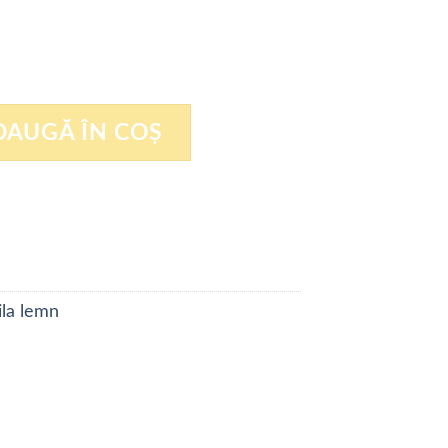
ibila R=3
DAUGĂ ÎN COȘ
ila lemn