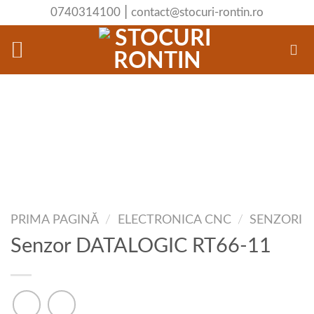
Skip
|
0740314100
contact@stocuri-rontin.ro
to
content
PRIMA PAGINĂ
/
ELECTRONICA CNC
/
SENZORI
Senzor DATALOGIC RT66-11