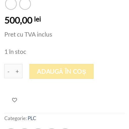
500,00
lei
Pret cu TVA inclus
1 în stoc
Cantitate WAGO 750-631 , Incremental encoder in
ADAUGĂ ÎN COȘ
Categorie:
PLC