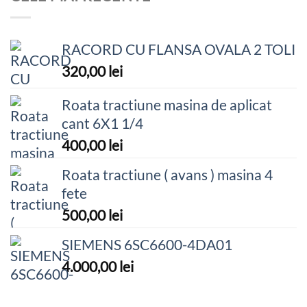
RACORD CU FLANSA OVALA 2 TOLI
320,00
lei
Roata tractiune masina de aplicat
cant 6X1 1/4
400,00
lei
Roata tractiune ( avans ) masina 4
fete
500,00
lei
SIEMENS 6SC6600-4DA01
4.000,00
lei