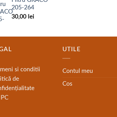
205-264
30,00
lei
GAL
UTILE
meni si conditii
Contul meu
itică de
Cos
fidențialitate
NPC