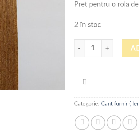
Pret pentru o rola de
2 în stoc
Cantitate Cant furnir T
A
Categorie:
Cant furnir ( l