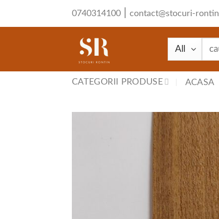
Skip
|
0740314100
contact@stocuri-rontin
to
content
Cau
după
CATEGORII PRODUSE
ACASA