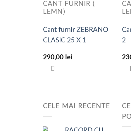
CANT FURNIR (
CA
LEMN)
LE
Cant furnir ZEBRANO
Ca
CLASIC 25 X 1
2
290,00
lei
23
CELE MAI RECENTE
CE
P
RACORD CU