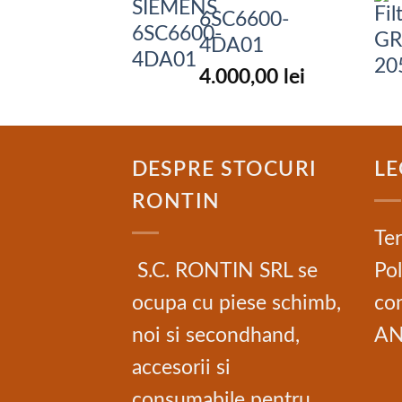
6SC6600-
4DA01
4.000,00
lei
DESPRE STOCURI
LE
RONTIN
Ter
S.C. RONTIN SRL se
Pol
ocupa cu piese schimb,
con
noi si secondhand,
A
accesorii si
consumabile pentru