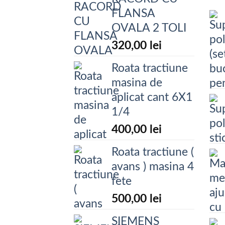
FLANSA
OVALA 2 TOLI
320,00
lei
Roata tractiune
masina de
aplicat cant 6X1
1/4
400,00
lei
Roata tractiune (
avans ) masina 4
fete
500,00
lei
SIEMENS