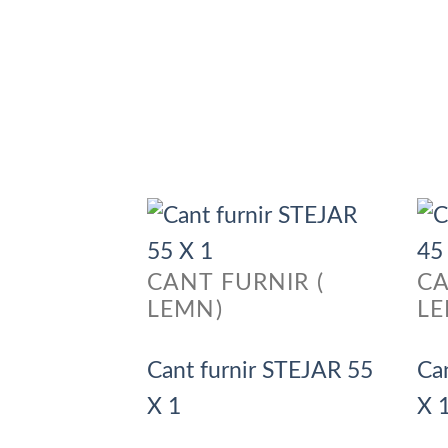
CANT FURNIR (
CA
LEMN)
LE
Cant furnir STEJAR 55
Ca
X 1
X 