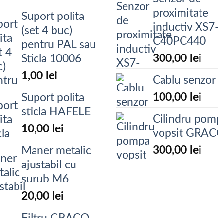
proximitate
Suport polita
inductiv XS7
(set 4 buc)
C40PC440
pentru PAL sau
300,00
lei
Sticla 10006
1,00
lei
Cablu senzor
100,00
lei
Suport polita
sticla HAFELE
Cilindru pom
10,00
lei
vopsit GRA
300,00
lei
Maner metalic
ajustabil cu
surub M6
20,00
lei
Filtru GRACO