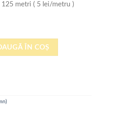
 125 metri ( 5 lei/metru )
EAK 54 X 1,3
DAUGĂ ÎN COȘ
emn)