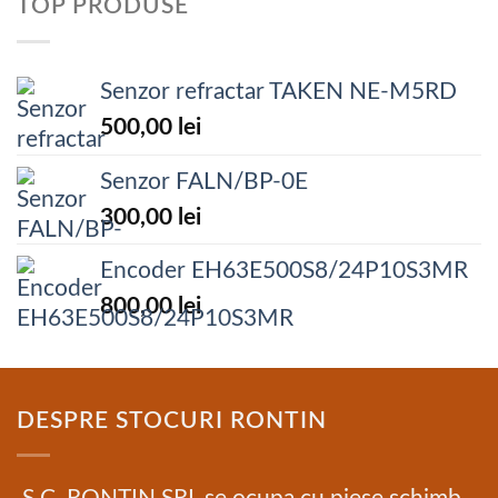
TOP PRODUSE
Senzor refractar TAKEN NE-M5RD
500,00
lei
Senzor FALN/BP-0E
300,00
lei
Encoder EH63E500S8/24P10S3MR
800,00
lei
DESPRE STOCURI RONTIN