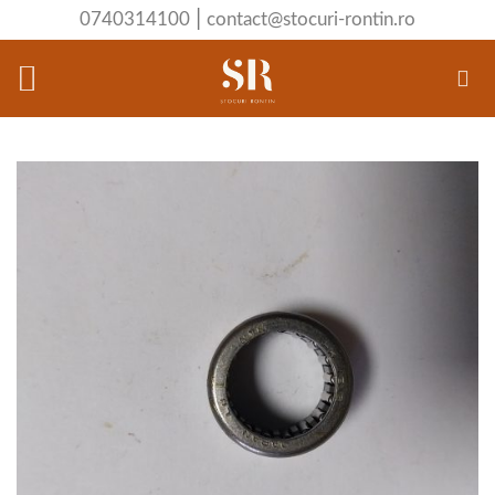
Skip
|
0740314100
contact@stocuri-rontin.ro
to
content