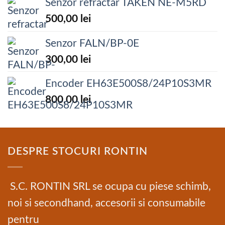
Senzor refractar TAKEN NE-M5RD
500,00
lei
Senzor FALN/BP-0E
300,00
lei
Encoder EH63E500S8/24P10S3MR
800,00
lei
DESPRE STOCURI RONTIN
S.C. RONTIN SRL se ocupa cu piese schimb,
noi si secondhand, accesorii si consumabile
pentru