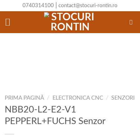
Skip
|
0740314100
contact@stocuri-rontin.ro
to
content
PRIMA PAGINĂ
/
ELECTRONICA CNC
/
SENZORI
NBB20-L2-E2-V1
PEPPERL+FUCHS Senzor