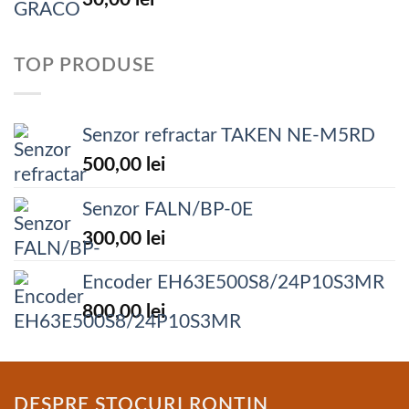
TOP PRODUSE
Senzor refractar TAKEN NE-M5RD
500,00
lei
Senzor FALN/BP-0E
300,00
lei
Encoder EH63E500S8/24P10S3MR
800,00
lei
DESPRE STOCURI RONTIN