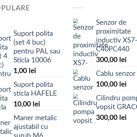
OPULARE
Senzor de
proximitate
Suport polita
inductiv XS7
(set 4 buc)
C40PC440
pentru PAL sau
300,00
lei
Sticla 10006
1,00
lei
Cablu senzor
100,00
lei
Suport polita
sticla HAFELE
Cilindru pom
10,00
lei
vopsit GRA
300,00
lei
Maner metalic
ajustabil cu
surub M6