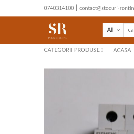
Skip
|
0740314100
contact@stocuri-rontin
to
content
Cau
după
CATEGORII PRODUSE
ACASA