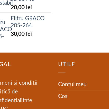
20,00
lei
Filtru GRACO
205-264
30,00
lei
GAL
UTILE
meni si conditii
Contul meu
itică de
Cos
fidențialitate