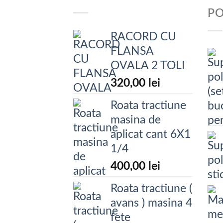
P
RACORD CU
FLANSA
OVALA 2 TOLI
320,00
lei
Roata tractiune
masina de
aplicat cant 6X1
1/4
400,00
lei
Roata tractiune (
avans ) masina 4
fete