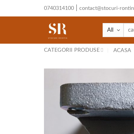
Skip
|
0740314100
contact@stocuri-rontin
to
content
Cau
după
CATEGORII PRODUSE
ACASA