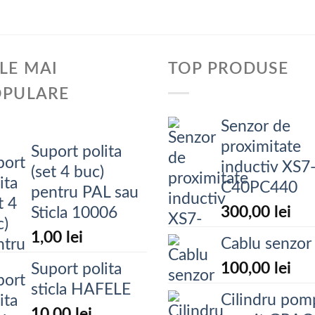
LE MAI
TOP PRODUSE
OPULARE
Senzor de
proximitate
Suport polita
inductiv XS7
(set 4 buc)
C40PC440
pentru PAL sau
300,00
lei
Sticla 10006
1,00
lei
Cablu senzor
100,00
lei
Suport polita
sticla HAFELE
Cilindru pom
10,00
lei