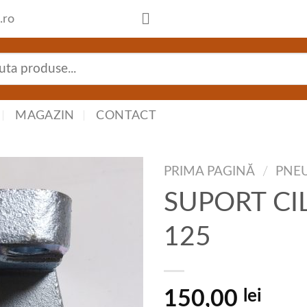
.ro
tă
:
MAGAZIN
CONTACT
PRIMA PAGINĂ
/
PNE
SUPORT CI
125
lei
150,00