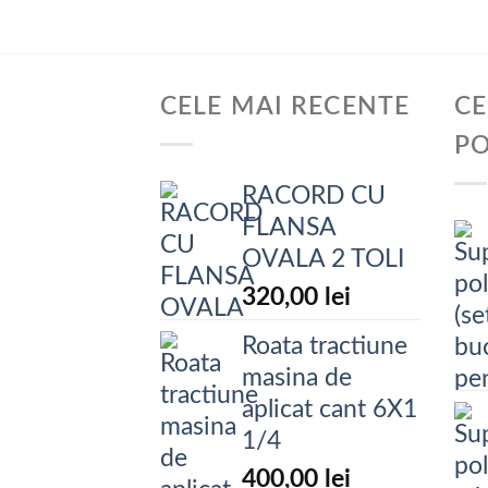
CELE MAI RECENTE
CE
P
RACORD CU
FLANSA
OVALA 2 TOLI
320,00
lei
Roata tractiune
masina de
aplicat cant 6X1
1/4
400,00
lei