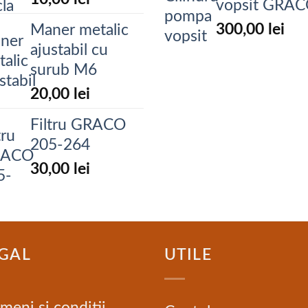
vopsit GRA
300,00
lei
Maner metalic
ajustabil cu
surub M6
20,00
lei
Filtru GRACO
205-264
30,00
lei
GAL
UTILE