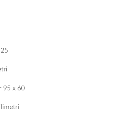
125
tri
r 95 x 60
limetri