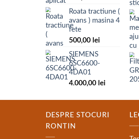
Roata tractiune (
avans ) masina 4
fete
500,00
lei
SIEMENS
6SC6600-
4DA01
4.000,00
lei
DESPRE STOCURI
LE
RONTIN