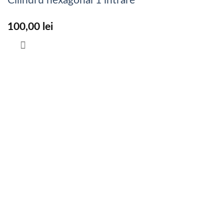
Cilindru hexagonal 1 intrare
100,00
lei