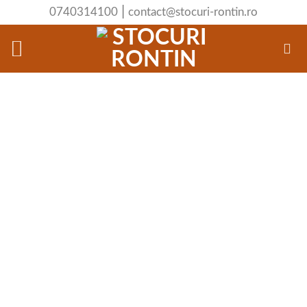
Skip
|
0740314100
contact@stocuri-rontin.ro
to
content