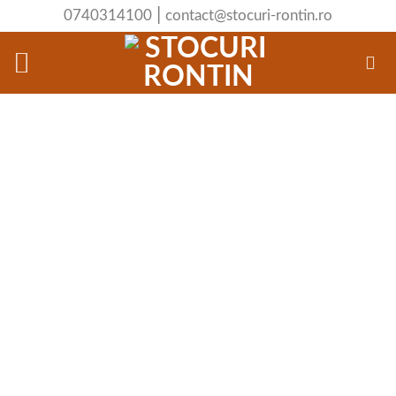
Skip
|
0740314100
contact@stocuri-rontin.ro
to
content