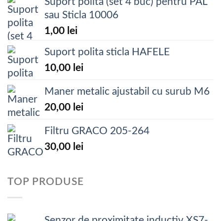
Suport polita (set 4 buc) pentru PAL
sau Sticla 10006
1,00
lei
Suport polita sticla HAFELE
10,00
lei
Maner metalic ajustabil cu surub M6
20,00
lei
Filtru GRACO 205-264
30,00
lei
TOP PRODUSE
Senzor de proximitate inductiv XS7-