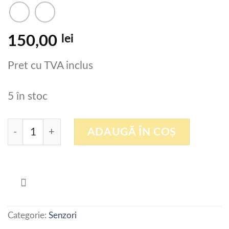
lei
150,00
Pret cu TVA inclus
5 în stoc
Cantitate SENZOR NR8S1PO60/M8 ( IPS8-S1PO60
ADAUGĂ ÎN COȘ
Categorie:
Senzori