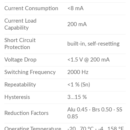
Current Consumption
<8 mA
Current Load
200 mA
Capability
Short Circuit
built-in, self-resetting
Protection
Voltage Drop
<1.5 V @ 200 mA
Switching Frequency
2000 Hz
Repeatability
<1 % (Sn)
Hysteresis
3…15 %
Alu 0.45 · Brs 0.50 · SS
Reduction Factors
0.85
Operating Temperature
-20…70 °C · -4…158 °F