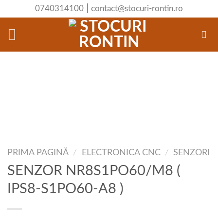
Skip
|
0740314100
contact@stocuri-rontin.ro
to
content
PRIMA PAGINĂ
/
ELECTRONICA CNC
/
SENZORI
SENZOR NR8S1PO60/M8 (
IPS8-S1PO60-A8 )